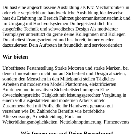
Du hast eine abgeschlossene Ausbildung als Kfz-Mechatroniker/-in
oder eine vergleichbare handwerkliche Ausbildung Idealerweise
hast du Erfahrung im Bereich Fahrzeugkommunikationstechnik und
im Umgang mit Hochvoltsystemen Du begeisterst dich für
ausgefeilte Technik und schwedisches Design Als motivierter
Teamplayer unterstützt du gerne deine Kolleginnen und Kollegen
Du arbeitest lösungsorientiert und bist bereit, immer wieder
dazuzulernen Dein Auftreten ist freundlich und serviceorientiert
Wir bieten
Unbefristete Festanstellung Starke Motoren und starke Marken, bei
denen Innovationen nicht nur auf Sicherheit und Design abzielen,
sondern den Menschen in den Mittelpunkt stellen Tägliches
Arbeiten mit modernsten Modell-Plattformen, elektrifizierten
Antrieben und innovativen Sicherheitstechnologien Eine
abwechslungsreiche Tätigkeit mit leistungsgerechter Vergütung in
einem voll ausgestatteten und modernen Arbeitsumfeld
Zusammenarbeit mit Profis, die ihr Handwerk genauso gut
verstehen wie Du Zahlreiche Benefits wie betriebliche
Altersvorsorge, Arbeitskleidung, Fort- und
Weiterbildungsmöglichkeiten, Nettolohnoptimierung, Firmenevents
Wir freuen uns auf Deine Bewerbung!